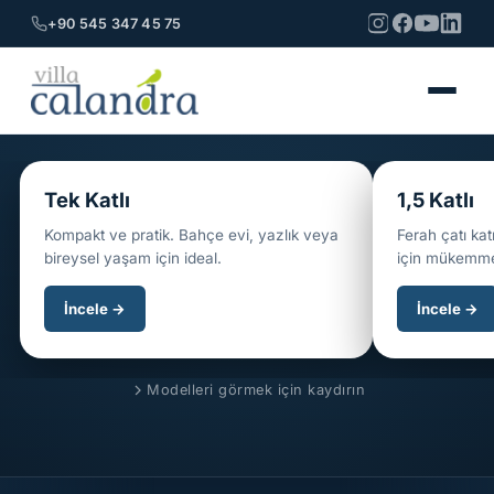
+90 545 347 45 75
EKONOMIK
EN POPÜLE
Tek Katlı
1,5 Katlı
Kompakt ve pratik. Bahçe evi, yazlık veya
Ferah çatı kat
bireysel yaşam için ideal.
için mükemme
İncele →
İncele →
Modelleri görmek için kaydırın