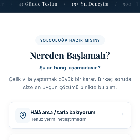
r
/
45 Günde Teslim
/
15+ Yıl Deneyim
/
500+ Ta
YOLCULUĞA HAZIR MISIN?
Nereden Başlamalı?
Şu an hangi aşamadasın?
Çelik villa yaptırmak büyük bir karar. Birkaç soruda
size en uygun çözümü birlikte bulalım.
Hâlâ arsa / tarla bakıyorum
Henüz yerimi netleştirmedim